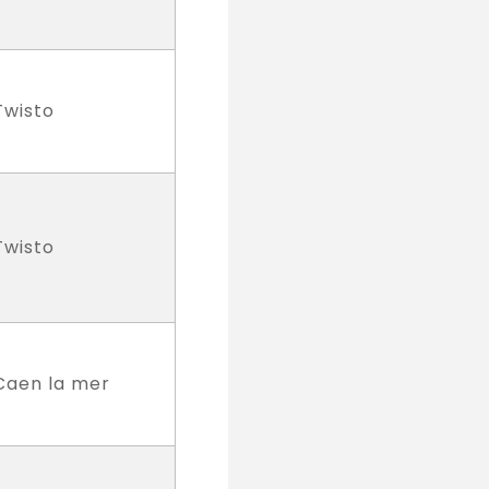
Twisto
Twisto
Caen la mer