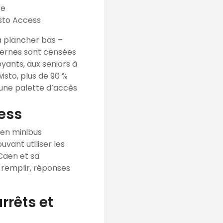
re
sto Access
à plancher bas –
dernes sont censées
yants, aux seniors à
isto, plus de 90 %
’une palette d’accès
cess
 en minibus
vant utiliser les
 Caen et sa
à remplir, réponses
rrêts et