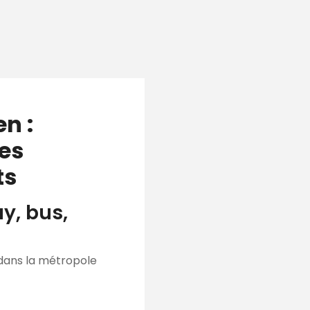
n :
des
ts
y, bus,
 dans la métropole