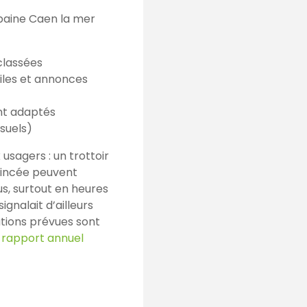
rbaine Caen la mer
classées
iles et annonces
nt adaptés
suels)
sagers : un trottoir
oincée peuvent
s, surtout en heures
gnalait d’ailleurs
ations prévues sont
 rapport annuel