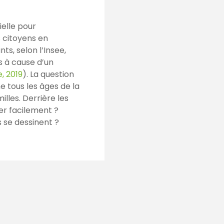
ielle pour
s citoyens en
ts, selon l’Insee,
s à cause d’un
e, 2019
). La question
e tous les âges de la
milles. Derrière les
cer facilement ?
s se dessinent ?