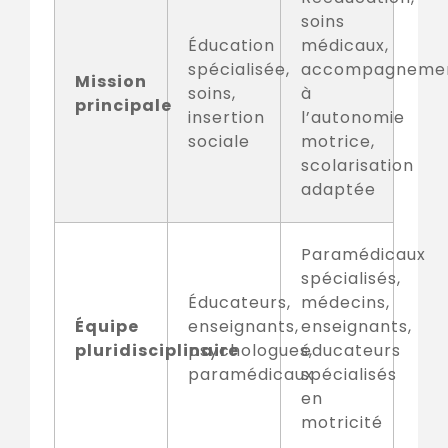
soins
Éducation
médicaux,
spécialisée,
accompagneme
Mission
soins,
à
principale
insertion
l’autonomie
sociale
motrice,
scolarisation
adaptée
Paramédicaux
spécialisés,
Éducateurs,
médecins,
Équipe
enseignants,
enseignants,
pluridisciplinaire
psychologues,
éducateurs
paramédicaux
spécialisés
en
motricité