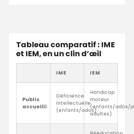
Tableau comparatif : IME
et IEM, en un clin d’œil
IME
IEM
Handicap
Déficience
Public
moteur
intellectuelle
accueilli
(enfants/ados/j
(enfants/ados)
adultes)
Rééducation,